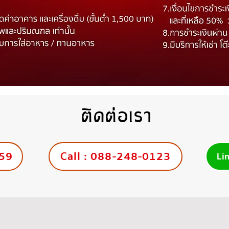
ติดต่อเรา
959
Call : 088-248-0123
Li