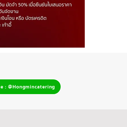
ne : @Hongmincatering