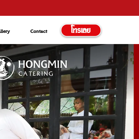
โทรเลย
llery
Contact