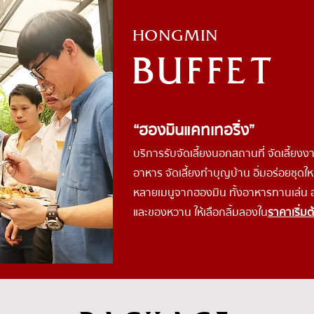
HONGMIN
BUFFET
“ฮองมินแคทเทอริ่ง”
บริการรับจัดเลี้ยงนอกสถานที่ จัดเลี้ยงงา
อาหาร จัดเลี้ยงทำบุญบ้าน อิ่มอร่อยชุด
หลายเมนูจากฮองมิน ทั้งอาหารทานเล่น
และของหวาน ให้เลือกลิ้มลองใน
ราคาเริ่ม